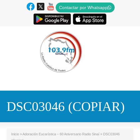
Contactar por Whatsapp
DSC03046 (COPIAR)
Inicio
»
Adoración Eucarística – 60 Aniversario Radio Sinaí
»
DSC03046