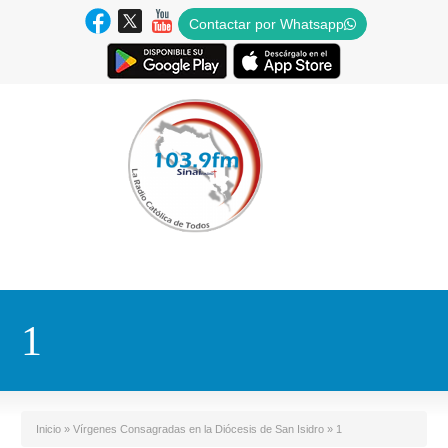
Contactar por Whatsapp
1
Inicio
»
Vírgenes Consagradas en la Diócesis de San Isidro
»
1