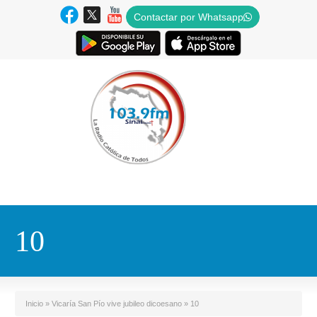
Contactar por Whatsapp
10
Inicio
»
Vicaría San Pío vive jubileo dicoesano
»
10