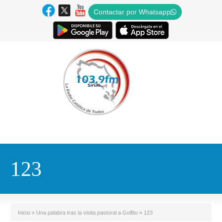
Contactar por Whatsapp
123
Inicio
»
Una palabra tras la visita pastoral a Golfito
»
123