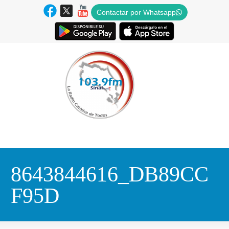
Contactar por Whatsapp
8643844616_DB89CC
F95D