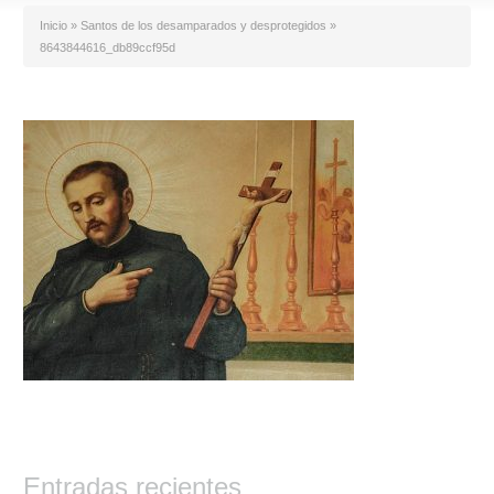
Inicio
»
Santos de los desamparados y desprotegidos
»
8643844616_db89ccf95d
Entradas recientes