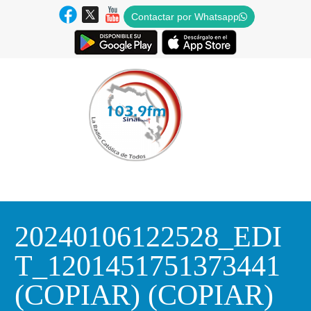
Contactar por Whatsapp
20240106122528_EDI
T_1201451751373441
(COPIAR) (COPIAR)