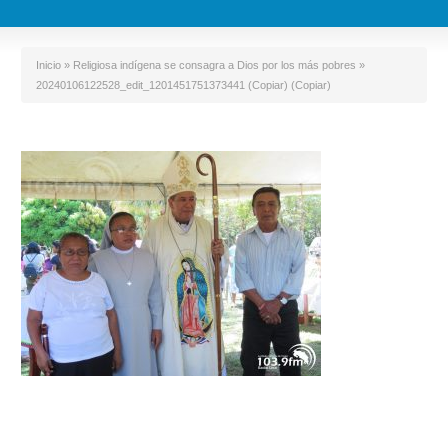
Inicio
»
Religiosa indígena se consagra a Dios por los más pobres
»
20240106122528_edit_1201451751373441 (Copiar) (Copiar)