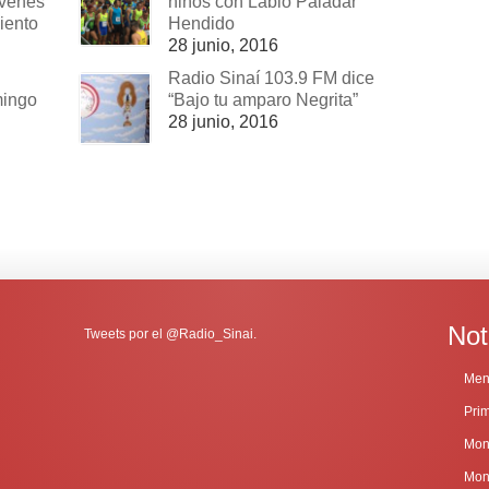
óvenes
niños con Labio Paladar
iento
Hendido
28 junio, 2016
Radio Sinaí 103.9 FM dice
mingo
“Bajo tu amparo Negrita”
28 junio, 2016
Not
Tweets por el @Radio_Sinai.