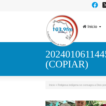
Inicio
202401061144
(COPIAR)
Inicio
»
Religiosa indígena se consagra a Dios po