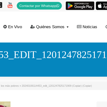
Contactar por Whatsapp
En Vivo
Quiénes Somos
Noticias
53_EDIT_1201247825171
r los más pobres
»
20240106114453_edit_1201247825171909 (Copiar) (Copiar)