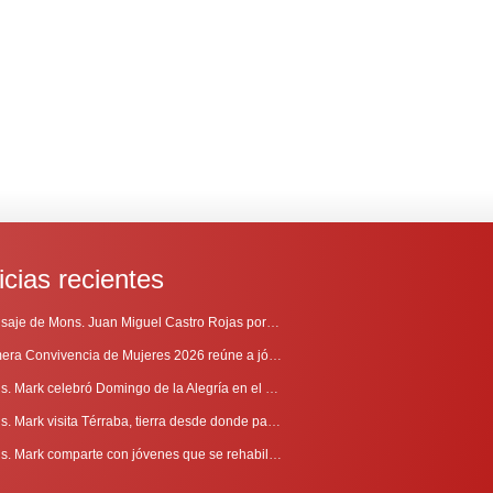
icias recientes
Mensaje de Mons. Juan Miguel Castro Rojas por el 69º Aniversario de Radio Sinaí
Primera Convivencia de Mujeres 2026 reúne a jóvenes en proceso de discernimiento vocacional
Mons. Mark celebró Domingo de la Alegría en el Sur
Mons. Mark visita Térraba, tierra desde donde parte la evangelización
Mons. Mark comparte con jóvenes que se rehabilitan en Comunidad Cenáculo