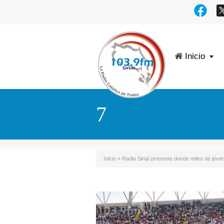
Inicio
7
Inicio
»
Radio Sinaí presente donde miles de jóve