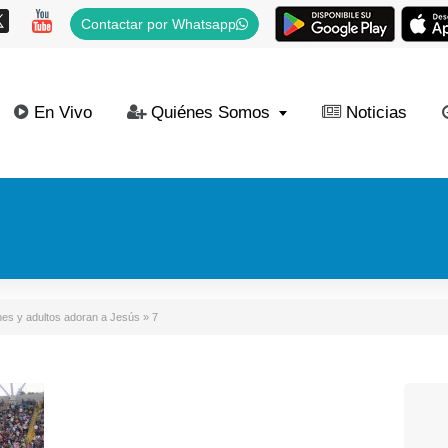
Contactar por Whatsapp
En Vivo
Quiénes Somos
Noticias
nes y adultos adoran a Jesús
»
7