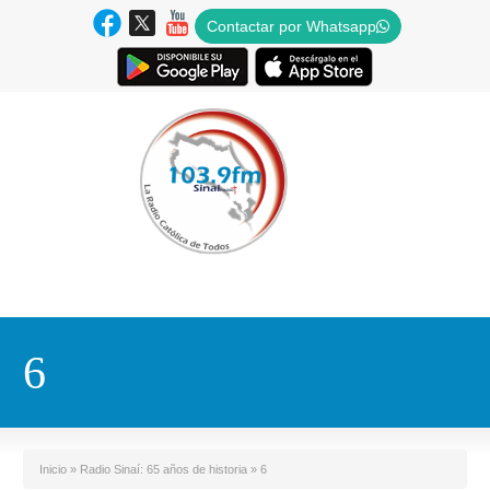
Contactar por Whatsapp
6
Inicio
»
Radio Sinaí: 65 años de historia
»
6