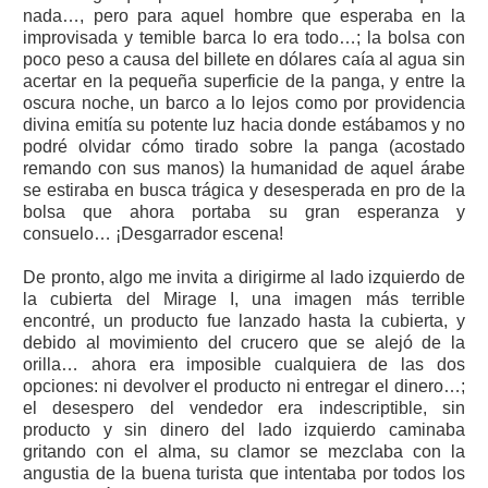
nada…, pero para aquel hombre que esperaba en la
improvisada y temible barca lo era todo…; la bolsa con
poco peso a causa del billete en dólares caía al agua sin
acertar en la pequeña superficie de la panga, y entre la
oscura noche, un barco a lo lejos como por providencia
divina emitía su potente luz hacia donde estábamos y no
podré olvidar cómo tirado sobre la panga (acostado
remando con sus manos) la humanidad de aquel árabe
se estiraba en busca trágica y desesperada en pro de la
bolsa que ahora portaba su gran esperanza y
consuelo… ¡Desgarrador escena!
De pronto, algo me invita a dirigirme al lado izquierdo de
la cubierta del Mirage I, una imagen más terrible
encontré, un producto fue lanzado hasta la cubierta, y
debido al movimiento del crucero que se alejó de la
orilla… ahora era imposible cualquiera de las dos
opciones: ni devolver el producto ni entregar el dinero…;
el desespero del vendedor era indescriptible, sin
producto y sin dinero del lado izquierdo caminaba
gritando con el alma, su clamor se mezclaba con la
angustia de la buena turista que intentaba por todos los