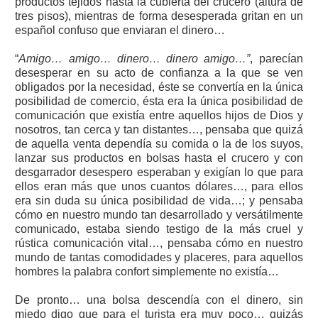
productos tejidos hasta la cubierta del crucero (altura de
tres pisos), mientras de forma desesperada gritan en un
español confuso que enviaran el dinero…
“
Amigo… amigo… dinero… dinero amigo…”
, parecían
desesperar en su acto de confianza a la que se ven
obligados por la necesidad, éste se convertía en la única
posibilidad de comercio, ésta era la única posibilidad de
comunicación que existía entre aquellos hijos de Dios y
nosotros, tan cerca y tan distantes…, pensaba que quizá
de aquella venta dependía su comida o la de los suyos,
lanzar sus productos en bolsas hasta el crucero y con
desgarrador desespero esperaban y exigían lo que para
ellos eran más que unos cuantos dólares…, para ellos
era sin duda su única posibilidad de vida…; y pensaba
cómo en nuestro mundo tan desarrollado y versátilmente
comunicado, estaba siendo testigo de la más cruel y
rústica comunicación vital…, pensaba cómo en nuestro
mundo de tantas comodidades y placeres, para aquellos
hombres la palabra confort simplemente no existía…
De pronto… una bolsa descendía con el dinero, sin
miedo digo que para el turista era muy poco… quizás