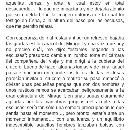
aquellas tierras, y ante el cual estoy en total
desacuerdo… ; lo que me impactaría y me dejaría atónito
por su crueldad, fue la imagen dolorosa de la cual fui
testigo en Esna, a la altura del paso por las esclusas,
que me permito relatar.
Con esperanza de ir al restaurant por un refresco, bajaba
las gradas estilo caracol del Mirage I y una voz, que hoy
no preciso cuál, me dijo: “estamos llegando a las
esclusas”; presuroso cambié mi rumbo, tomé mi cámara
fiel compañera del viaje y me dirigí a la cubierta del
crucero. Luego de hacer algunas tomas y de mirar aquel
paisaje nocturno en donde las luces de las esclusas
parecían invitar al crucero a realizar su paso, empecé a
divisar unas pequeñas pangas que con dos hombres y
unos rústicos remos se acercaban peligrosamente a la
gran estructura del Mirage I, en unas aguas claramente
agitadas por las maniobras propias del acople a las
esclusas, sería tan sólo una somera preocupación lo que
sentía hasta el momento…, pero pronto, estaría ante un
momento inhumano…, con una fuerza y un equilibrio
indescriptible aquellos hombres lanzaban bolsas con