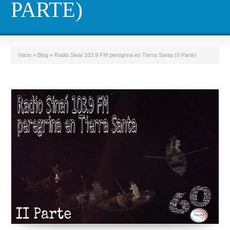
PARTE)
Inicio
»
Blog
»
Radio Sinaí 103.9 FM peregrina en Tierra Santa (II Parte)