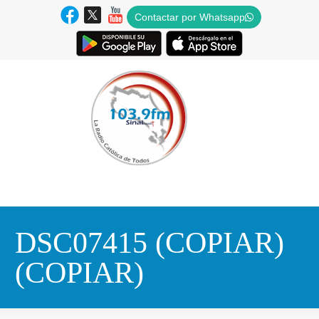
Contactar por Whatsapp
DSC07415 (COPIAR)
(COPIAR)