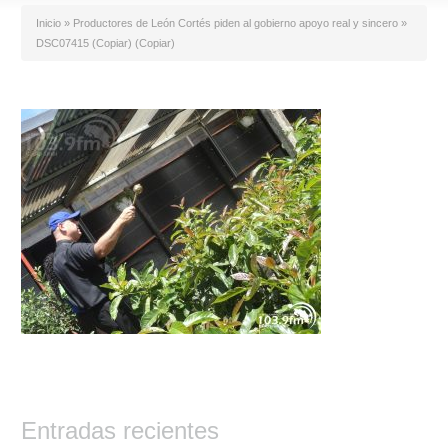
Inicio
»
Productores de León Cortés piden al gobierno apoyo real y sincero
»
DSC07415 (Copiar) (Copiar)
Entradas recientes