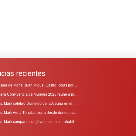
icias recientes
Mensaje de Mons. Juan Miguel Castro Rojas por el 69º Aniversario de Radio Sinaí
Primera Convivencia de Mujeres 2026 reúne a jóvenes en proceso de discernimiento vocacional
Mons. Mark celebró Domingo de la Alegría en el Sur
Mons. Mark visita Térraba, tierra desde donde parte la evangelización
Mons. Mark comparte con jóvenes que se rehabilitan en Comunidad Cenáculo