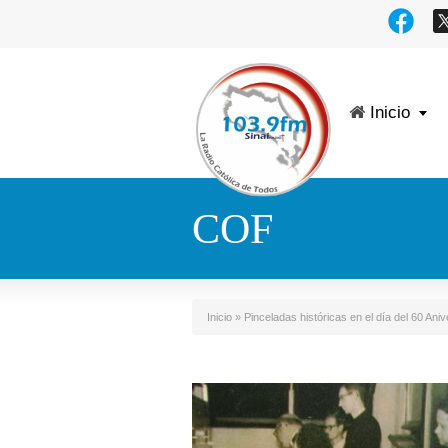
Inicio
COF
Inicio
»
Pinceladas históricas en el día del 60 Aniv