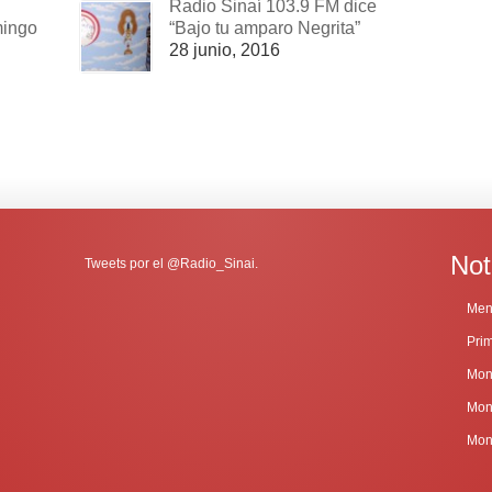
Radio Sinaí 103.9 FM dice
mingo
“Bajo tu amparo Negrita”
28 junio, 2016
Not
Tweets por el @Radio_Sinai.