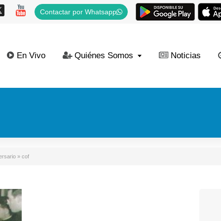
Contactar por Whatsapp
En Vivo
Quiénes Somos
Noticias
ersario
»
cof