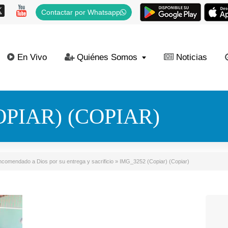
Contactar por Whatsapp
En Vivo
Quiénes Somos
Noticias
OPIAR) (COPIAR)
encomendado a Dios por su entrega y sacrificio
»
IMG_3252 (Copiar) (Copiar)