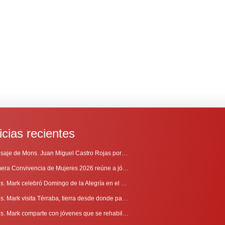
icias recientes
Mensaje de Mons. Juan Miguel Castro Rojas por el 69º Aniversario de Radio Sinaí
Primera Convivencia de Mujeres 2026 reúne a jóvenes en proceso de discernimiento vocacional
Mons. Mark celebró Domingo de la Alegría en el Sur
Mons. Mark visita Térraba, tierra desde donde parte la evangelización
Mons. Mark comparte con jóvenes que se rehabilitan en Comunidad Cenáculo