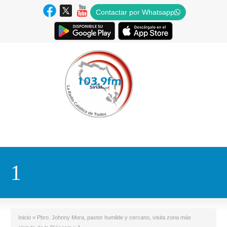
Contactar por Whatsapp
1
Inicio
»
Pbro. Johnny Mora, pastor humilde y cercano, visita zona más