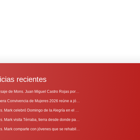
icias recientes
Mensaje de Mons. Juan Miguel Castro Rojas por el 69º Aniversario de Radio Sinaí
Primera Convivencia de Mujeres 2026 reúne a jóvenes en proceso de discernimiento vocacional
Mons. Mark celebró Domingo de la Alegría en el Sur
Mons. Mark visita Térraba, tierra desde donde parte la evangelización
Mons. Mark comparte con jóvenes que se rehabilitan en Comunidad Cenáculo