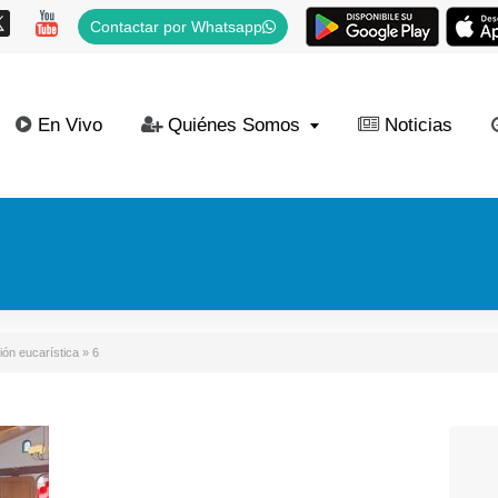
Contactar por Whatsapp
En Vivo
Quiénes Somos
Noticias
ión eucarística
»
6