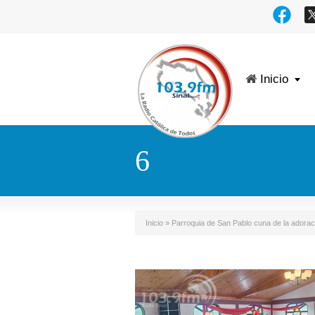
Inicio
6
Inicio
»
Parroquia de San Pablo cuna de la adorac