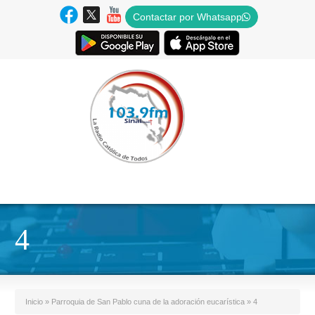
Contactar por Whatsapp
4
Inicio
»
Parroquia de San Pablo cuna de la adoración eucarística
»
4