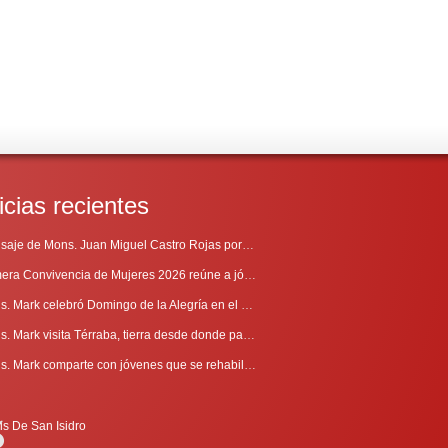
icias recientes
Mensaje de Mons. Juan Miguel Castro Rojas por el 69º Aniversario de Radio Sinaí
Primera Convivencia de Mujeres 2026 reúne a jóvenes en proceso de discernimiento vocacional
Mons. Mark celebró Domingo de la Alegría en el Sur
Mons. Mark visita Térraba, tierra desde donde parte la evangelización
Mons. Mark comparte con jóvenes que se rehabilitan en Comunidad Cenáculo
is De San Isidro