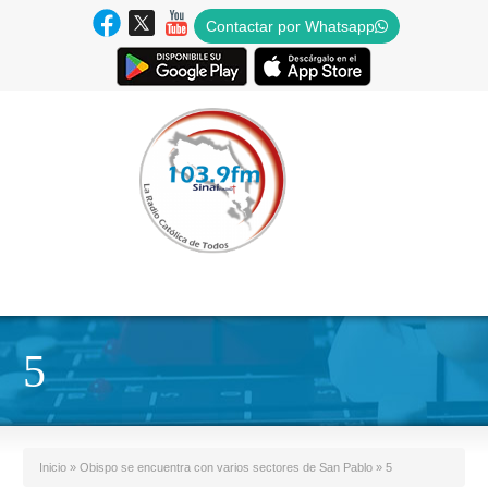
Contactar por Whatsapp
5
Inicio
»
Obispo se encuentra con varios sectores de San Pablo
»
5