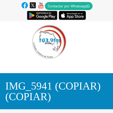
Contactar por Whatsapp
IMG_5941 (COPIAR)
(COPIAR)