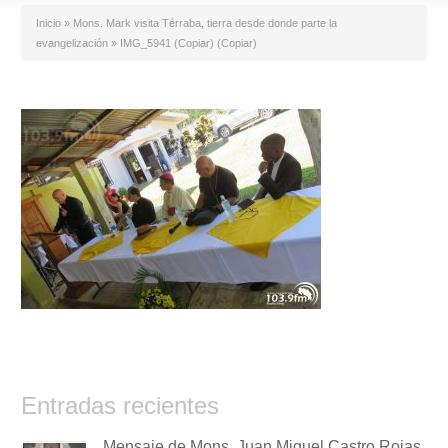
Inicio
»
Mons. Mark visita Térraba, tierra desde donde parte la
evangelización
»
IMG_5941 (Copiar) (Copiar)
Entradas recientes
Mensaje de Mons. Juan Miguel Castro Rojas