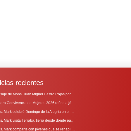
icias recientes
Mensaje de Mons. Juan Miguel Castro Rojas por el 69º Aniversario de Radio Sinaí
Primera Convivencia de Mujeres 2026 reúne a jóvenes en proceso de discernimiento vocacional
Mons. Mark celebró Domingo de la Alegría en el Sur
Mons. Mark visita Térraba, tierra desde donde parte la evangelización
Mons. Mark comparte con jóvenes que se rehabilitan en Comunidad Cenáculo