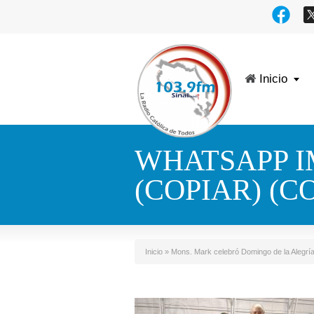
Inicio
WHATSAPP IM
(COPIAR) (C
Inicio
»
Mons. Mark celebró Domingo de la Alegría