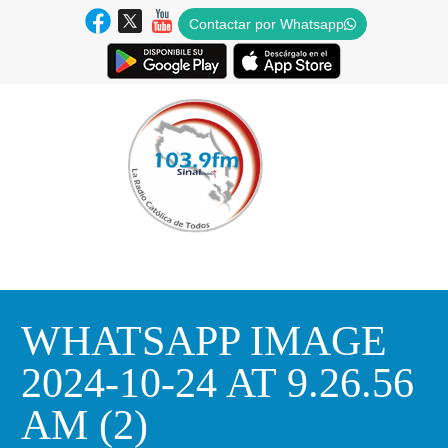
Contactar por Whatsapp
WHATSAPP IMAGE
2024-10-24 AT 9.26.56
AM (2)