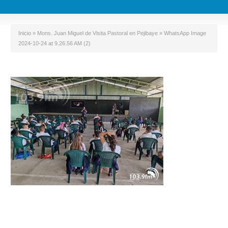
Inicio
»
Mons. Juan Miguel de Visita Pastoral en Pejibaye
»
WhatsApp Image
2024-10-24 at 9.26.56 AM (2)