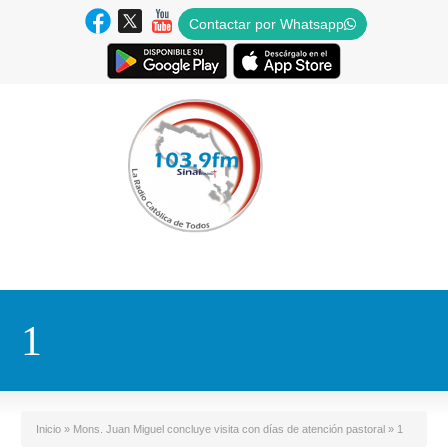
Contactar por Whatsapp
1
Inicio
»
Mons. Juan Miguel concluye visita con días de atención pastoral
»
1