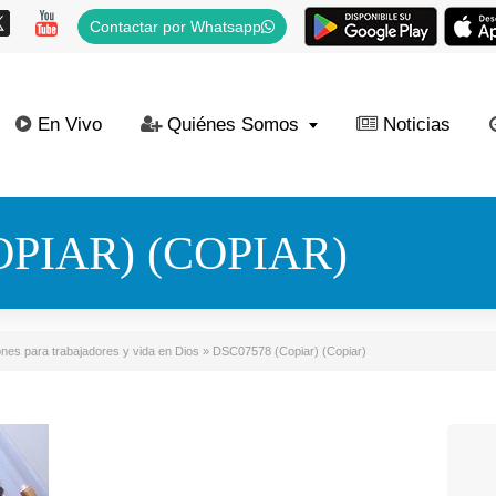
Contactar por Whatsapp
En Vivo
Quiénes Somos
Noticias
OPIAR) (COPIAR)
nes para trabajadores y vida en Dios
»
DSC07578 (Copiar) (Copiar)