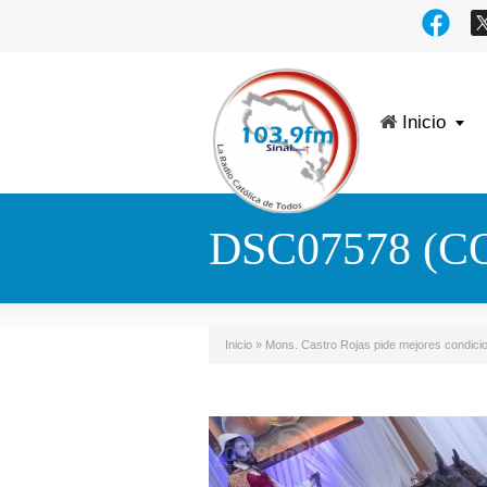
Inicio
DSC07578 (C
Inicio
»
Mons. Castro Rojas pide mejores condicio