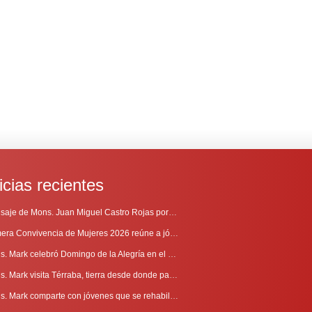
icias recientes
Mensaje de Mons. Juan Miguel Castro Rojas por el 69º Aniversario de Radio Sinaí
Primera Convivencia de Mujeres 2026 reúne a jóvenes en proceso de discernimiento vocacional
Mons. Mark celebró Domingo de la Alegría en el Sur
Mons. Mark visita Térraba, tierra desde donde parte la evangelización
Mons. Mark comparte con jóvenes que se rehabilitan en Comunidad Cenáculo