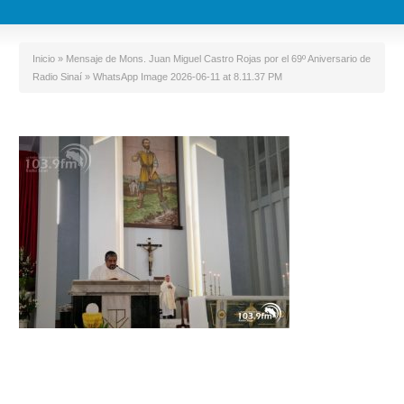
Inicio
»
Mensaje de Mons. Juan Miguel Castro Rojas por el 69º Aniversario de
Radio Sinaí
»
WhatsApp Image 2026-06-11 at 8.11.37 PM