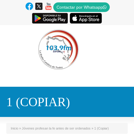
Contactar por Whatsapp
1 (COPIAR)
Inicio
»
Jóvenes profesan la fe antes de ser ordenados
»
1 (Copiar)