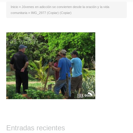
Inicio
»
Jóvenes en adicción se convierten desde la oración y la vida
comunitaria
»
IMG_2977 (Copiar) (Copiar)
Entradas recientes