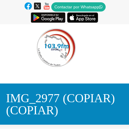
Contactar por Whatsapp
IMG_2977 (COPIAR)
(COPIAR)