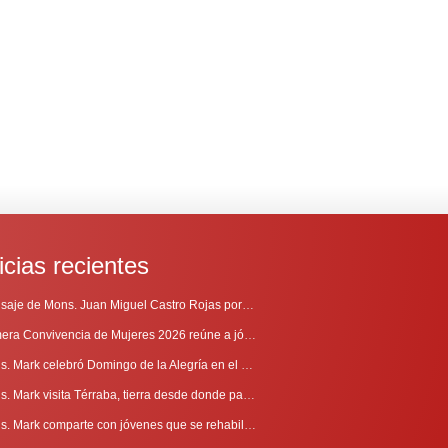
icias recientes
Mensaje de Mons. Juan Miguel Castro Rojas por el 69º Aniversario de Radio Sinaí
Primera Convivencia de Mujeres 2026 reúne a jóvenes en proceso de discernimiento vocacional
Mons. Mark celebró Domingo de la Alegría en el Sur
Mons. Mark visita Térraba, tierra desde donde parte la evangelización
Mons. Mark comparte con jóvenes que se rehabilitan en Comunidad Cenáculo