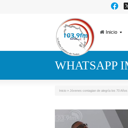
Inicio
WHATSAPP IM
Inicio
»
Jóvenes contagian de alegría los 70 Años 