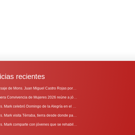
icias recientes
Mensaje de Mons. Juan Miguel Castro Rojas por el 69º Aniversario de Radio Sinaí
Primera Convivencia de Mujeres 2026 reúne a jóvenes en proceso de discernimiento vocacional
Mons. Mark celebró Domingo de la Alegría en el Sur
Mons. Mark visita Térraba, tierra desde donde parte la evangelización
Mons. Mark comparte con jóvenes que se rehabilitan en Comunidad Cenáculo