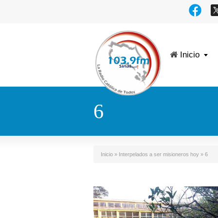
Inicio
6
Inicio
»
Interpelados a ser misioneros hoy
»
6