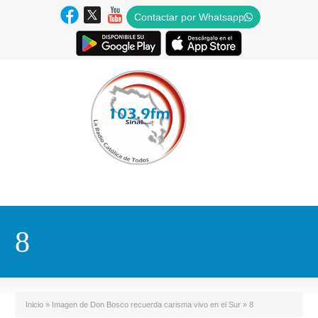
Contactar por Whatsapp
8
Inicio
»
Imagen de Don Bosco recuerda carisma vivo en el Sur
»
8