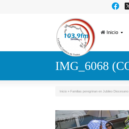
Inicio
IMG_6068 (C
Inicio
»
Familias peregrinan en Jubileo Diocesano