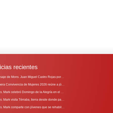
icias recientes
Mensaje de Mons. Juan Miguel Castro Rojas por el 69º Aniversario de Radio Sinaí
Primera Convivencia de Mujeres 2026 reúne a jóvenes en proceso de discernimiento vocacional
Mons. Mark celebró Domingo de la Alegría en el Sur
Mons. Mark visita Térraba, tierra desde donde parte la evangelización
Mons. Mark comparte con jóvenes que se rehabilitan en Comunidad Cenáculo