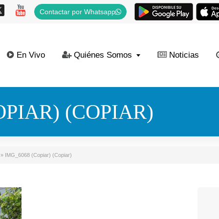
Contactar por Whatsapp
En Vivo
Quiénes Somos
Noticias
OPIAR) (COPIAR)
»
IMG_6068 (Copiar) (Copiar)