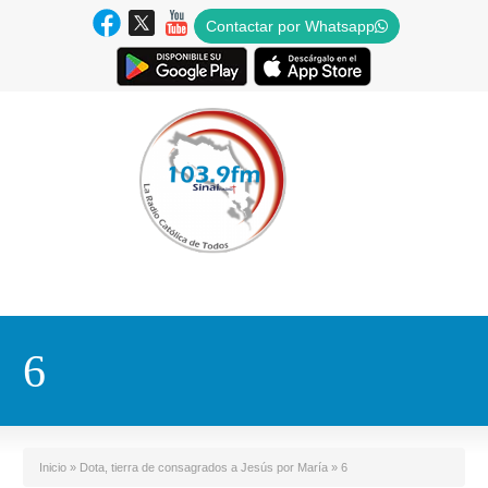
Contactar por Whatsapp
6
Inicio
»
Dota, tierra de consagrados a Jesús por María
»
6