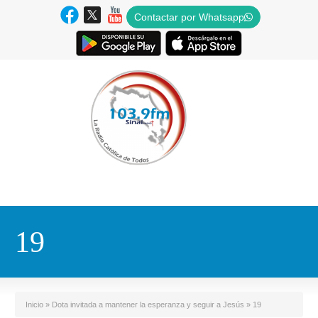
Contactar por Whatsapp
19
Inicio
»
Dota invitada a mantener la esperanza y seguir a Jesús
»
19