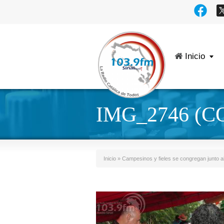
Inicio
IMG_2746 (C
Inicio
»
Campesinos y fieles se congregan junto al