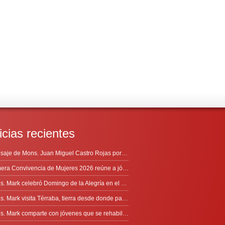
icias recientes
Mensaje de Mons. Juan Miguel Castro Rojas por el 69º Aniversario de Radio Sinaí
Primera Convivencia de Mujeres 2026 reúne a jóvenes en proceso de discernimiento vocacional
Mons. Mark celebró Domingo de la Alegría en el Sur
Mons. Mark visita Térraba, tierra desde donde parte la evangelización
Mons. Mark comparte con jóvenes que se rehabilitan en Comunidad Cenáculo