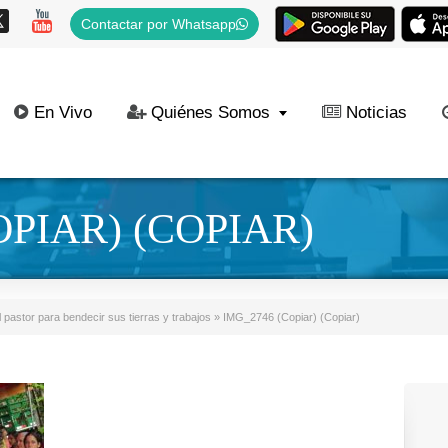
Contactar por Whatsapp
En Vivo
Quiénes Somos
Noticias
OPIAR) (COPIAR)
 pastor para bendecir sus tierras y trabajos
»
IMG_2746 (Copiar) (Copiar)