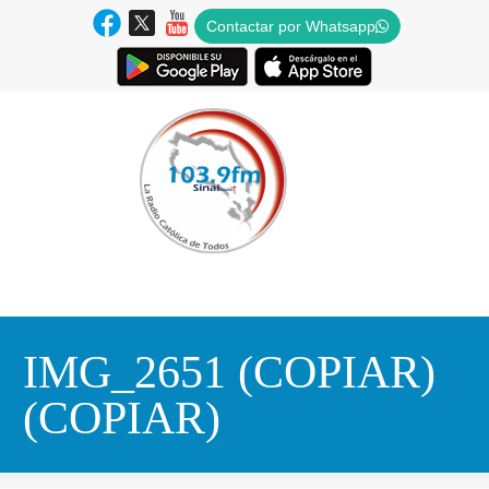
Contactar por Whatsapp
IMG_2651 (COPIAR)
(COPIAR)