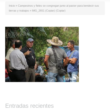
Inicio
»
Campesinos y fieles se congregan junto al pastor para bendecir sus
tierras y trabajos
»
IMG_2651 (Copiar) (Copiar)
Entradas recientes