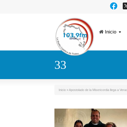
Inicio
33
Inicio
»
Apostolado de la Misericordia llega a Ver