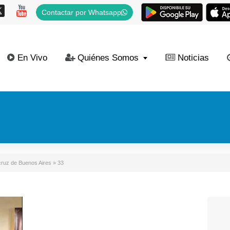
Contactar por Whatsapp
En Vivo
Quiénes Somos
Noticias
acruz de Buenos Aires
»
33