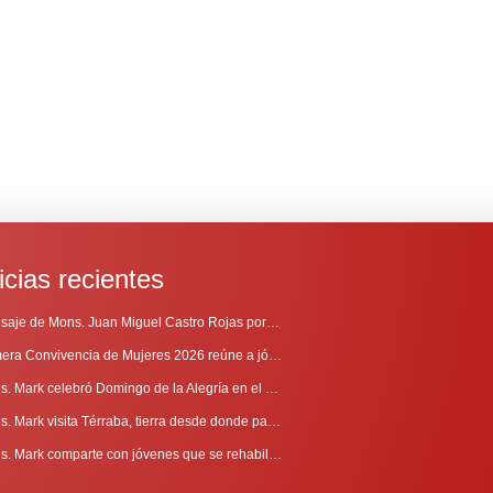
icias recientes
Mensaje de Mons. Juan Miguel Castro Rojas por el 69º Aniversario de Radio Sinaí
Primera Convivencia de Mujeres 2026 reúne a jóvenes en proceso de discernimiento vocacional
Mons. Mark celebró Domingo de la Alegría en el Sur
Mons. Mark visita Térraba, tierra desde donde parte la evangelización
Mons. Mark comparte con jóvenes que se rehabilitan en Comunidad Cenáculo