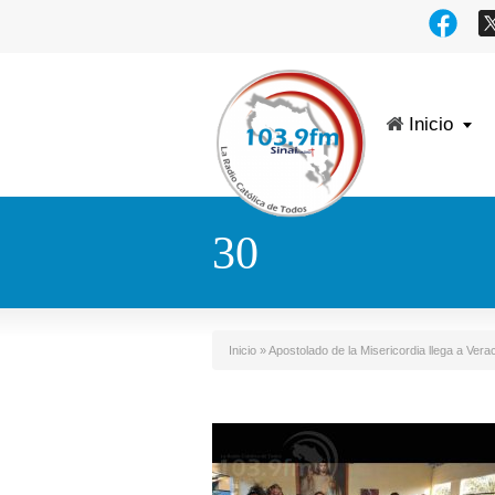
Inicio
30
Inicio
»
Apostolado de la Misericordia llega a Ver