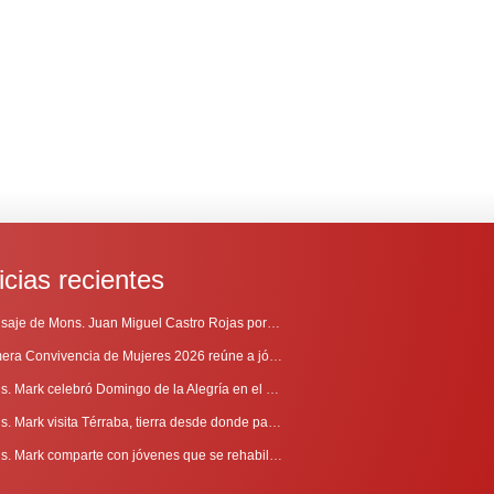
icias recientes
Mensaje de Mons. Juan Miguel Castro Rojas por el 69º Aniversario de Radio Sinaí
Primera Convivencia de Mujeres 2026 reúne a jóvenes en proceso de discernimiento vocacional
Mons. Mark celebró Domingo de la Alegría en el Sur
Mons. Mark visita Térraba, tierra desde donde parte la evangelización
Mons. Mark comparte con jóvenes que se rehabilitan en Comunidad Cenáculo