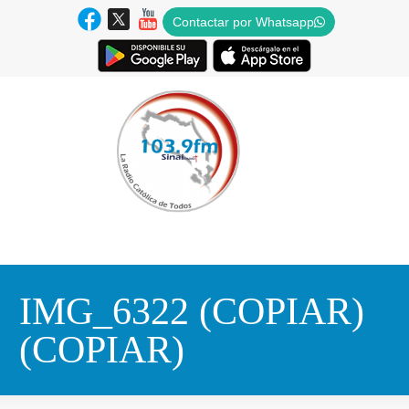
Contactar por Whatsapp
IMG_6322 (COPIAR)
(COPIAR)