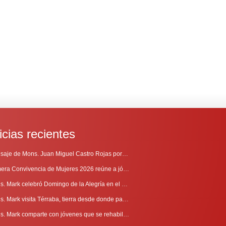
icias recientes
Mensaje de Mons. Juan Miguel Castro Rojas por el 69º Aniversario de Radio Sinaí
Primera Convivencia de Mujeres 2026 reúne a jóvenes en proceso de discernimiento vocacional
Mons. Mark celebró Domingo de la Alegría en el Sur
Mons. Mark visita Térraba, tierra desde donde parte la evangelización
Mons. Mark comparte con jóvenes que se rehabilitan en Comunidad Cenáculo