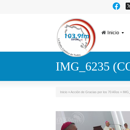
Inicio
IMG_6235 (C
Inicio
»
Acción de Gracias por los 70 Años
»
IMG_