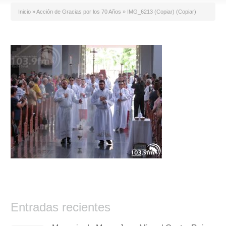
Inicio
»
Acción de Gracias por los 70 Años
»
IMG_6213 (Copiar) (Copiar)
Entradas recientes