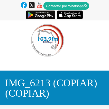
Contactar por Whatsapp
IMG_6213 (COPIAR)
(COPIAR)