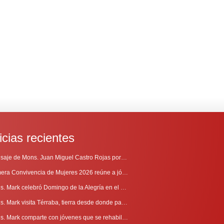
icias recientes
Mensaje de Mons. Juan Miguel Castro Rojas por el 69º Aniversario de Radio Sinaí
Primera Convivencia de Mujeres 2026 reúne a jóvenes en proceso de discernimiento vocacional
Mons. Mark celebró Domingo de la Alegría en el Sur
Mons. Mark visita Térraba, tierra desde donde parte la evangelización
Mons. Mark comparte con jóvenes que se rehabilitan en Comunidad Cenáculo