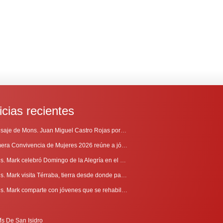
icias recientes
Mensaje de Mons. Juan Miguel Castro Rojas por el 69º Aniversario de Radio Sinaí
Primera Convivencia de Mujeres 2026 reúne a jóvenes en proceso de discernimiento vocacional
Mons. Mark celebró Domingo de la Alegría en el Sur
Mons. Mark visita Térraba, tierra desde donde parte la evangelización
Mons. Mark comparte con jóvenes que se rehabilitan en Comunidad Cenáculo
is De San Isidro