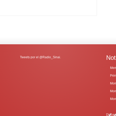
Not
Tweets por el @Radio_Sinai.
Dióces