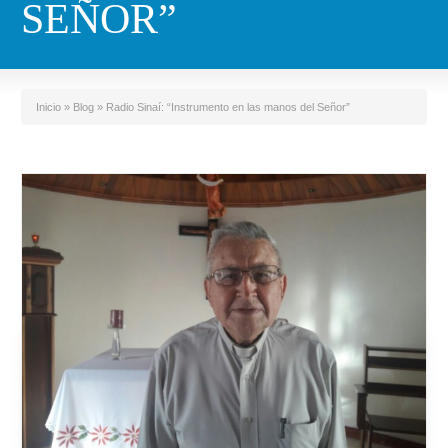
SEÑOR”
Inicio
»
Blog
»
Radio Sinaí: “Instrumento en las manos del Señor”