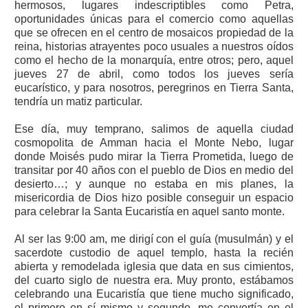
hermosos, lugares indescriptibles como Petra,
oportunidades únicas para el comercio como aquellas
que se ofrecen en el centro de mosaicos propiedad de la
reina, historias atrayentes poco usuales a nuestros oídos
como el hecho de la monarquía, entre otros; pero, aquel
jueves 27 de abril, como todos los jueves sería
eucarístico, y para nosotros, peregrinos en Tierra Santa,
tendría un matiz particular.
Ese día, muy temprano, salimos de aquella ciudad
cosmopolita de Amman hacia el Monte Nebo, lugar
donde Moisés pudo mirar la Tierra Prometida, luego de
transitar por 40 años con el pueblo de Dios en medio del
desierto…; y aunque no estaba en mis planes, la
misericordia de Dios hizo posible conseguir un espacio
para celebrar la Santa Eucaristía en aquel santo monte.
Al ser las 9:00 am, me dirigí con el guía (musulmán) y el
sacerdote custodio de aquel templo, hasta la recién
abierta y remodelada iglesia que data en sus cimientos,
del cuarto siglo de nuestra era. Muy pronto, estábamos
celebrando una Eucaristía que tiene mucho significado,
el primero en sí mismo y segundo, me convertía en el