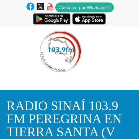
Contactar por Whatsapp
RADIO SINAÍ 103.9
FM PEREGRINA EN
TIERRA SANTA (V