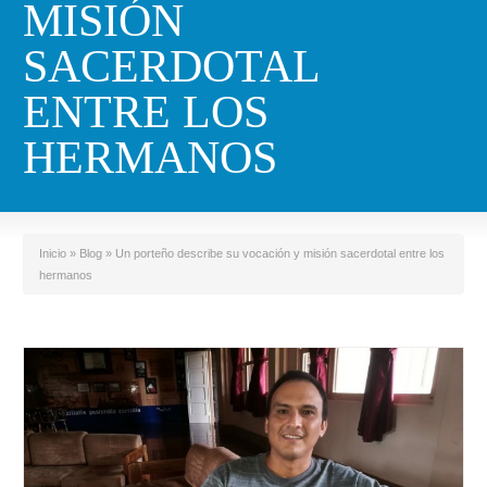
MISIÓN
SACERDOTAL
ENTRE LOS
HERMANOS
Inicio
»
Blog
»
Un porteño describe su vocación y misión sacerdotal entre los
hermanos