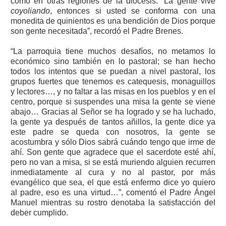
como en otras regiones de la diócesis. “La gente vive
coyoliando
, entonces si usted se conforma con una
monedita de quinientos es una bendición de Dios porque
son gente necesitada”, recordó el Padre Brenes.
“La parroquia tiene muchos desafíos, no metamos lo
económico sino también en lo pastoral; se han hecho
todos los intentos que se puedan a nivel pastoral, los
grupos fuertes que tenemos es catequesis, monaguillos
y lectores…, y no faltar a las misas en los pueblos y en el
centro, porque si suspendes una misa la gente se viene
abajo… Gracias al Señor se ha logrado y se ha luchado,
la gente ya después de tantos añillos, la gente dice ya
este padre se queda con nosotros, la gente se
acostumbra y sólo Dios sabrá cuándo tengo que irme de
ahí. Son gente que agradece que el sacerdote esté ahí,
pero no van a misa, si se está muriendo alguien recurren
inmediatamente al cura y no al pastor, por más
evangélico que sea, el que está enfermo dice yo quiero
al padre, eso es una virtud…”, comentó el Padre Ángel
Manuel mientras su rostro denotaba la satisfacción del
deber cumplido.