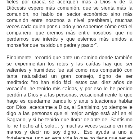
fieles por gracia se acerquen más a Dios y de la
Diócesis espero más comunión, que se sienta más la
comunión, no hablo del sector económico sino más
comunión entre nosotros a nivel presbiteral, muchas
veces cada quien por su lado y no sabemos cómo está el
compañero, que oremos más entre nosotros, que no
perdamos ese interés y que estemos más unidos a
monseñor que ha sido un padre y pastor”.
Finalmente, recordó que ante un camino donde también
se experimentan los retos y las caídas hay que ser
valientes y humildes; fue así como nos compartió con
tanta naturalidad un gran consejo, digno de ser
meditado: “no han sido fácil estos casi diez años de
vocación, he tenido mis caídas, y por eso le he pedido
perdón a Dios y a las personas; vocacionalmente lo que
hago es quedarme tranquilo y ante situaciones hablar
con Dios, acercarme a Dios, al Santísimo, yo siempre le
digo a las personas que el mejor amigo está ahí en el
Sagrario, y si he tenido que llorar delante del Santísimo
lo he hecho ahí, solo… y muchas veces sacarlo en mis
manos y decir no soy digno… Eso ayuda a uno a
fortalecerse, uno en esta vida lo que no tiene que ser es