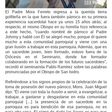
El Padre Mora Ferreto regresa a la querida tierra
golfiteña en la que fuera también párroco en su primera
experiencia sacerdotal hace ya unos 15 años atrás; al
respecto, el mismo Obispo en su homilía hizo referencia
a este hecho, “cuando nombré de párroco al Padre
Johnny y hablé con Él se alegró mucho, porque él quiere
mucho a esta comunidad parroquial y viene con una
gran ilusión a trabajar en esta parroquia. Además, que es
un sacerdote joven, bien formado, estuvo fuera de la
Diócesis en el Seminario, donde fue formador
colaborando en la formación de los futuros sacerdotes”,
recordó el seminarista Pablo Ramírez sobre las palabras
pronunciadas por el Obispo de San Isidro.
Refiriéndose a los signos propios de la celebración de la
toma de posesión del nuevo párroco, Mons. Juan Miguel
dijo: “Él viene con toda la ilusión a servir, a evangelizar, a
trabajar, a gastarse y desgastarse en esta comunidad
parroquial […] la presencia de un sacerdote en la
parroquia es para bendición de esa parroquia, no es
para otra cosa. El signo de darle las llaves es para que