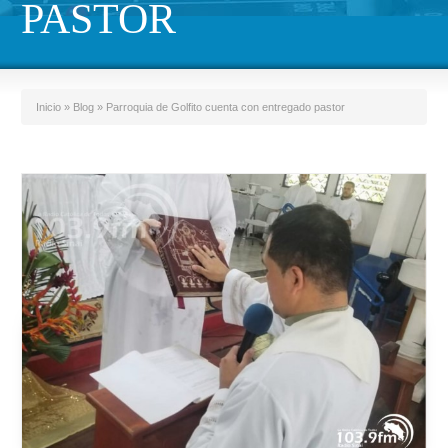
PASTOR
Inicio
»
Blog
»
Parroquia de Golfito cuenta con entregado pastor