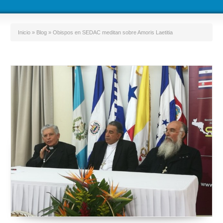
Inicio
»
Blog
»
Obispos en SEDAC meditan sobre Amoris Laetitia