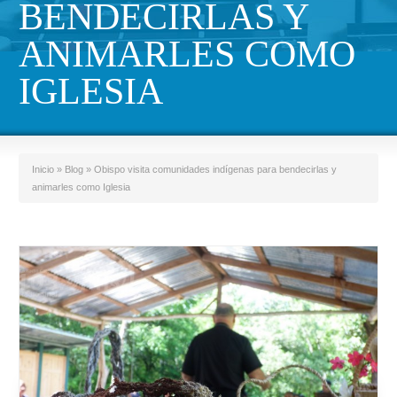
BENDECIRLAS Y
ANIMARLES COMO
IGLESIA
Inicio
»
Blog
»
Obispo visita comunidades indígenas para bendecirlas y
animarles como Iglesia