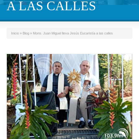
A LAS CALLES
Inicio
»
Blog
»
Mons. Juan Miguel lleva Jesús Eucaristía a las calles