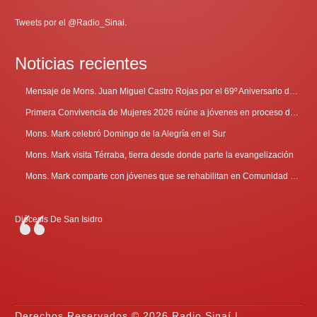
Tweets por el @Radio_Sinai.
Noticias recientes
Mensaje de Mons. Juan Miguel Castro Rojas por el 69º Aniversario de Radio Sinaí
Primera Convivencia de Mujeres 2026 reúne a jóvenes en proceso de discernimiento vocacional
Mons. Mark celebró Domingo de la Alegría en el Sur
Mons. Mark visita Térraba, tierra desde donde parte la evangelización
Mons. Mark comparte con jóvenes que se rehabilitan en Comunidad Cenáculo
Diócesis De San Isidro
Derechos Reservados © 2026 Radio Sinaí |