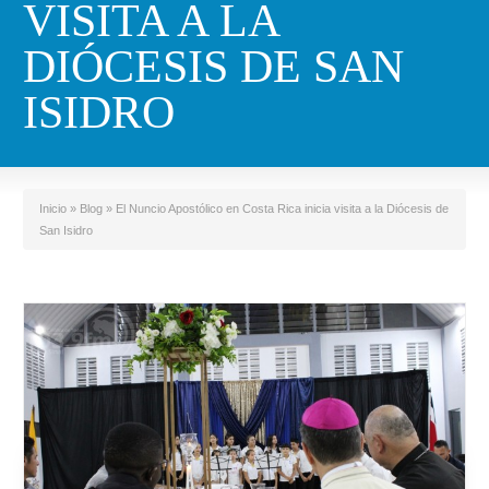
VISITA A LA
DIÓCESIS DE SAN
ISIDRO
Inicio
»
Blog
»
El Nuncio Apostólico en Costa Rica inicia visita a la Diócesis de
San Isidro