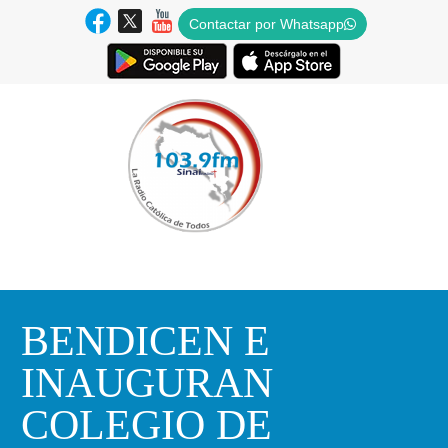
Contactar por Whatsapp
BENDICEN E
INAUGURAN
COLEGIO DE