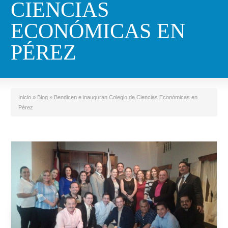
CIENCIAS
ECONÓMICAS EN
PÉREZ
Inicio
»
Blog
»
Bendicen e inauguran Colegio de Ciencias Económicas en
Pérez